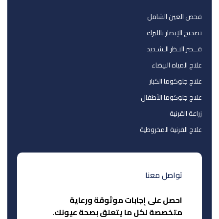
فحص العين الشامل
تصحيح الإبصار بالليزك
قــصر النـظر الـشـديد
علاج المياه البيضاء
علاج جلوكوما الكبار
علاج جلوكوما الأطفال
زراعة القرنية
علاج القرنية المخروطية
تواصل معنا
احصل على إجابات موثوقة ورعاية
متخصصة لكل ما يتعلق بصحة عيونك.