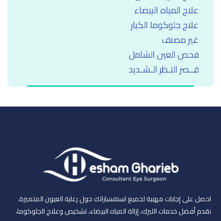
علاج المياه البيضاء
علاج جلوكوما الكبار
غير مصنف
فحص العين الشامل
قــصر النـظر الـشـديد
احصل على إجابات مهنية لجميع استفساراتك حول رعاية العيون المتميزة.
نقدم أفضل خدمات الليزك، إزالة المياه البيضاء، تشخيص وعلاج الجلوكوما،