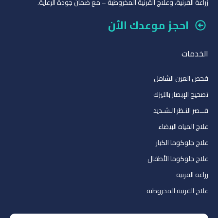
زراعة القرنية، وعلاج القرنية المخروطية – مع ضمان جودة الرعاية.
احجز موعدك الأن
الخدمات
فحص العين الشامل
تصحيح الإبصار بالليزك
قــصر النـظر الـشـديد
علاج المياه البيضاء
علاج جلوكوما الكبار
علاج جلوكوما الأطفال
زراعة القرنية
علاج القرنية المخروطية