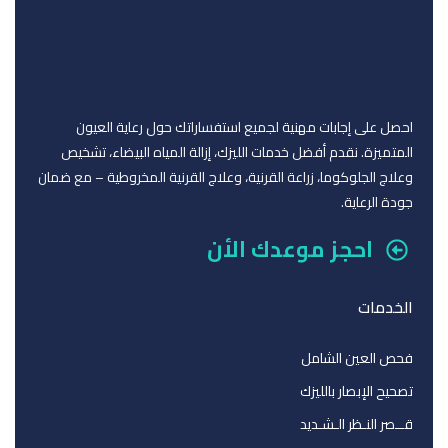
احصل على إجابات مهنية لجميع استفساراتك حول رعاية العيون
المتميزة. نقدم أفضل خدمات الليزك، إزالة المياه البيضاء، تشخيص
وعلاج الجلوكوما، زراعة القرنية، وعلاج القرنية المخروطية – مع ضمان
جودة الرعاية.
احجز موعدك الأن
الخدمات
فحص العين الشامل
تصحيح الإبصار بالليزك
قــصر النـظر الـشـديد